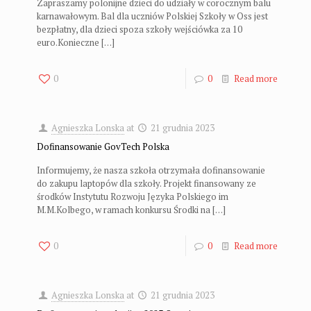
Zapraszamy polonijne dzieci do udziały w corocznym balu
karnawałowym. Bal dla uczniów Polskiej Szkoły w Oss jest
bezpłatny, dla dzieci spoza szkoły wejściówka za 10
euro.Konieczne
[…]
0
0
Read more
Agnieszka Lonska
at
21 grudnia 2023
Dofinansowanie GovTech Polska
Informujemy, że nasza szkoła otrzymała dofinansowanie
do zakupu laptopów dla szkoły. Projekt finansowany ze
środków Instytutu Rozwoju Języka Polskiego im
M.M.Kolbego, w ramach konkursu Środki na
[…]
0
0
Read more
Agnieszka Lonska
at
21 grudnia 2023