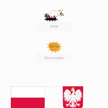
FPSN
Wierszowisko